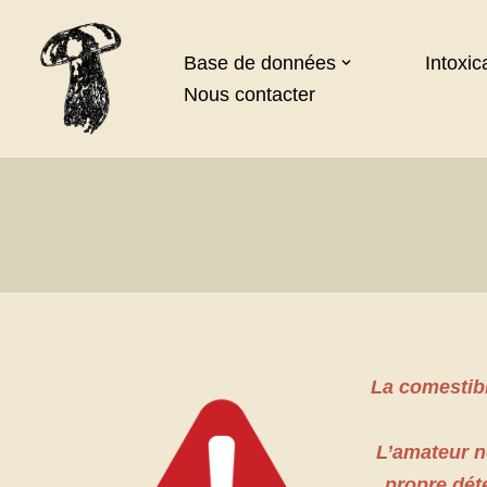
Aller
Base de données
Intoxic
au
Nous contacter
contenu
La comestibi
L’amateur 
propre dét