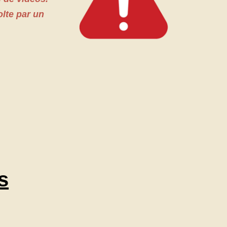
olte par un
s