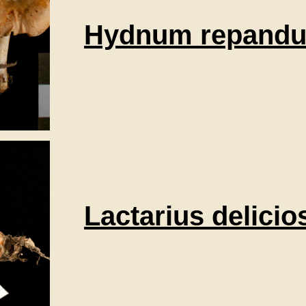
Hydnum repand
Lactarius delicio