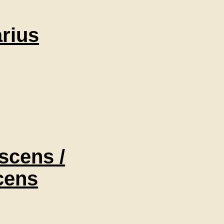
arius
scens /
cens