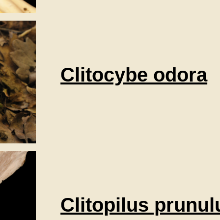
Clitocybe odora
Clitopilus prunul